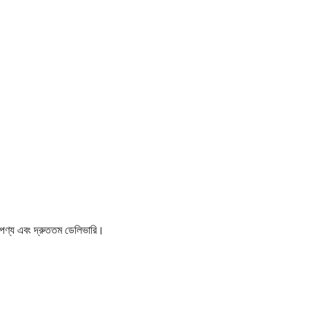
 পণ্য এবং দ্রুততম ডেলিভারি।